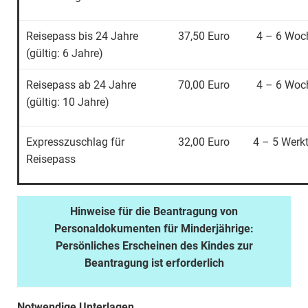
Reisepass bis 24 Jahre
37,50 Euro
4 – 6 Woc
(gültig: 6 Jahre)
Reisepass ab 24 Jahre
70,00 Euro
4 – 6 Woc
(gültig: 10 Jahre)
Expresszuschlag für
32,00 Euro
4 – 5 Werk
Reisepass
Hinweise für die Beantragung von
Personaldokumenten für Minderjährige:
Persönliches Erscheinen des Kindes zur
Beantragung ist erforderlich
Notwendige Unterlagen