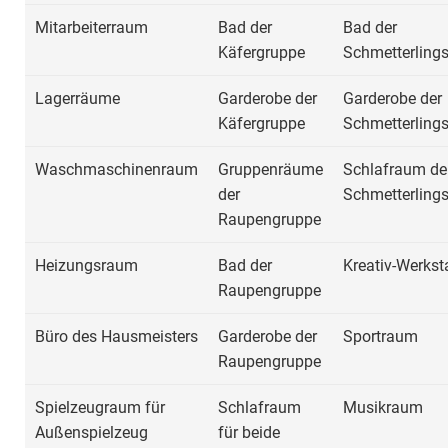
Mitarbeiterraum
Bad der
Bad der
Käfergruppe
Schmetterling
Lagerräume
Garderobe der
Garderobe der
Käfergruppe
Schmetterling
Waschmaschinenraum
Gruppenräume
Schlafraum de
der
Schmetterling
Raupengruppe
Heizungsraum
Bad der
Kreativ-Werkst
Raupengruppe
Büro des Hausmeisters
Garderobe der
Sportraum
Raupengruppe
Spielzeugraum für
Schlafraum
Musikraum
Außenspielzeug
für beide