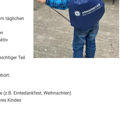
im täglichen
en
aktiv
wichtiger Teil
ehört:
e (z.B. Erntedankfest, Weihnachten)
hres Kindes