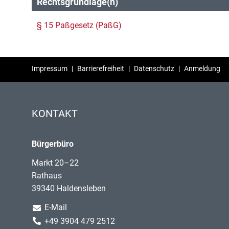
Rechtsgrundlage(n)
§ 15 Paßgesetz (PaßG)
Impressum
|
Barrierefreiheit
|
Datenschutz
|
Anmeldung
KONTAKT
Bürgerbüro
Markt 20–22
Rathaus
39340 Haldensleben
E-Mail
+49 3904 479 2512