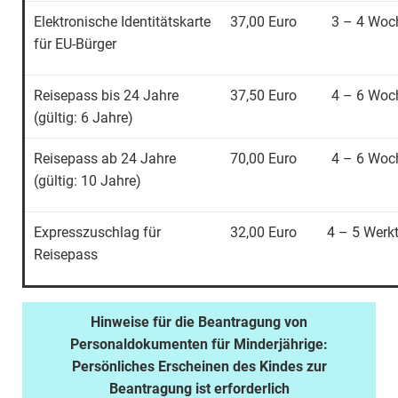
Elektronische Identitätskarte
37,00 Euro
3 – 4 Woc
für EU-Bürger
Reisepass bis 24 Jahre
37,50 Euro
4 – 6 Woc
(gültig: 6 Jahre)
Reisepass ab 24 Jahre
70,00 Euro
4 – 6 Woc
(gültig: 10 Jahre)
Expresszuschlag für
32,00 Euro
4 – 5 Werk
Reisepass
Hinweise für die Beantragung von
Personaldokumenten für Minderjährige:
Persönliches Erscheinen des Kindes zur
Beantragung ist erforderlich