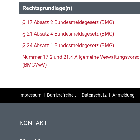
Rechtsgrundlage(n)
§ 17 Absatz 2 Bundesmeldegesetz (BMG)
§ 21 Absatz 4 Bundesmeldegesetz (BMG)
§ 24 Absatz 1 Bundesmeldegesetz (BMG)
Nummer 17.2 und 21.4 Allgemeine Verwaltungsvorsc
(BMGVwV)
Impressum
|
Barrierefreiheit
|
Datenschutz
|
Anmeldung
KONTAKT