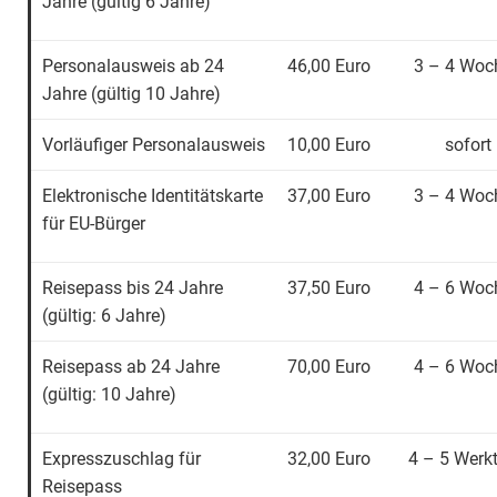
Jahre (gültig 6 Jahre)
Personalausweis ab 24
46,00 Euro
3 – 4 Woc
Jahre (gültig 10 Jahre)
Vorläufiger Personalausweis
10,00 Euro
sofort
Elektronische Identitätskarte
37,00 Euro
3 – 4 Woc
für EU-Bürger
Reisepass bis 24 Jahre
37,50 Euro
4 – 6 Woc
(gültig: 6 Jahre)
Reisepass ab 24 Jahre
70,00 Euro
4 – 6 Woc
(gültig: 10 Jahre)
Expresszuschlag für
32,00 Euro
4 – 5 Werk
Reisepass