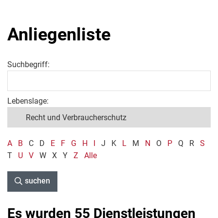
Anliegenliste
Suchbegriff:
Lebenslage:
A
B
C
D
E
F
G
H
I
J
K
L
M
N
O
P
Q
R
S
T
U
V
W
X
Y
Z
Alle
suchen
Es wurden 55 Dienstleistungen