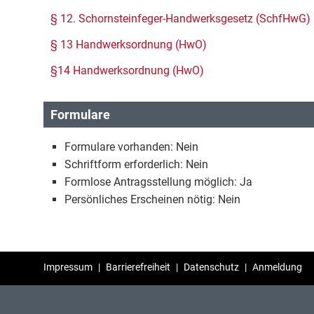
§ 12. Schornsteinfeger-Handwerksgesetz (SchfHwG)
§ 13 Handwerksordnung (HwO)
§14 Handwerksordnung (HwO)
Formulare
Formulare vorhanden: Nein
Schriftform erforderlich: Nein
Formlose Antragsstellung möglich: Ja
Persönliches Erscheinen nötig: Nein
Impressum
|
Barrierefreiheit
|
Datenschutz
|
Anmeldung