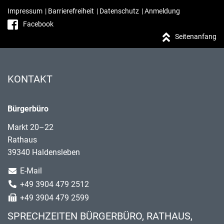
Impressum
|
Barrierefreiheit
|
Datenschutz
|
Anmeldung
Facebook
Seitenanfang
KONTAKT
Bürgerbüro
Markt 20–22
Rathaus
39340 Haldensleben
E-Mail
+49 3904 479 2512
+49 3904 479 2599
SPRECHZEITEN BÜRGERBÜRO, RATHAUS,