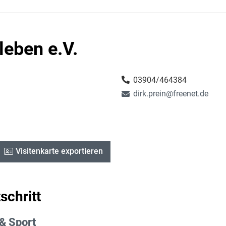
leben e.V.
03904/464384
dirk.prein@freenet.de
Visitenkarte exportieren
schritt
& Sport