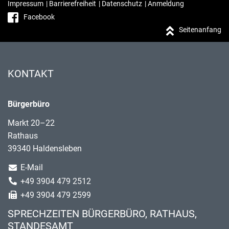
Impressum
|
Barrierefreiheit
|
Datenschutz
|
Anmeldung
Facebook
Seitenanfang
KONTAKT
Bürgerbüro
Markt 20–22
Rathaus
39340 Haldensleben
E-Mail
+49 3904 479 2512
+49 3904 479 2599
SPRECHZEITEN BÜRGERBÜRO, RATHAUS,
STANDESAMT