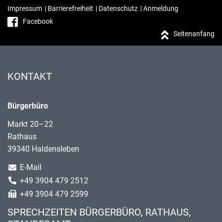
Impressum
|
Barrierefreiheit
|
Datenschutz
|
Anmeldung
Facebook
Seitenanfang
KONTAKT
Bürgerbüro
Markt 20–22
Rathaus
39340 Haldensleben
E-Mail
+49 3904 479 2512
+49 3904 479 2599
SPRECHZEITEN BÜRGERBÜRO, RATHAUS,