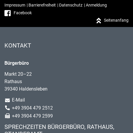
Impressum
|
Barrierefreiheit
|
Datenschutz
|
Anmeldung
Facebook
Seitenanfang
KONTAKT
Bürgerbüro
Markt 20–22
Rathaus
39340 Haldensleben
E-Mail
+49 3904 479 2512
+49 3904 479 2599
SPRECHZEITEN BÜRGERBÜRO, RATHAUS,