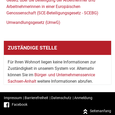
Gesetz über die Beteiligung der Arbeitnehmer und
Arbeitnehmerinnen in einer Europäischen
Genossenschaft (SCE-Beteiligungsgesetz - SCEBG)
Umwandlungsgesetz (UmwG)
ZUSTÄNDIGE STELLE
Für Ihren Wohnort liegen keine Informationen zur
Zuständigkeit in unserem System vor. Alternativ
können Sie im
Bürger- und Unternehmensservice
Sachsen-Anhalt
weitere Informationen abrufen.
Impressum
|
Barrierefreiheit
|
Datenschutz
|
Anmeldung
Facebook
Seitenanfang