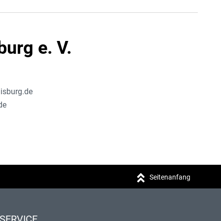
urg e. V.
isburg.de
de
Seitenanfang
SERVICE