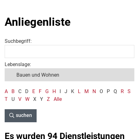
Anliegenliste
Suchbegriff:
Lebenslage:
A
B
C
D
E
F
G
H
I
J
K
L
M
N
O
P
Q
R
S
T
U
V
W
X
Y
Z
Alle
suchen
Es wurden 94 Dienstleistungen