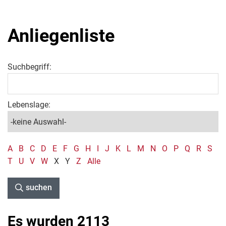
Anliegenliste
Suchbegriff:
Lebenslage:
A
B
C
D
E
F
G
H
I
J
K
L
M
N
O
P
Q
R
S
T
U
V
W
X
Y
Z
Alle
suchen
Es wurden 2113