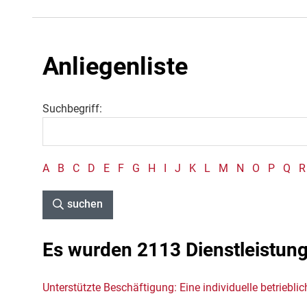
Anliegenliste
Suchbegriff:
A
B
C
D
E
F
G
H
I
J
K
L
M
N
O
P
Q
R
suchen
Es wurden 2113 Dienstleistun
Unterstützte Beschäftigung: Eine individuelle betrieb