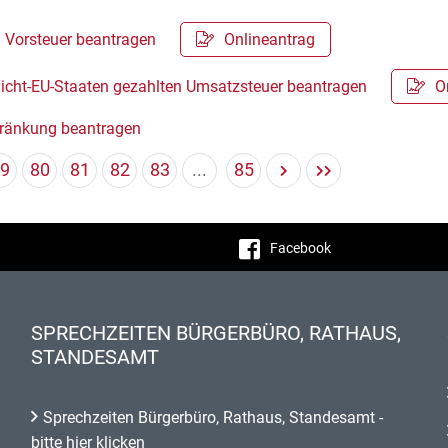
n Vorsteuer beantragen
Onlineantrag
Nicht-EU-Staaten gezahlten Umsatzsteuer beantragen
O
hränkung beantragen
9
80
81
82
83
...
85
Facebook
SPRECHZEITEN BÜRGERBÜRO, RATHAUS,
STANDESAMT
Sprechzeiten Bürgerbüro, Rathaus, Standesamt -
bitte hier klicken