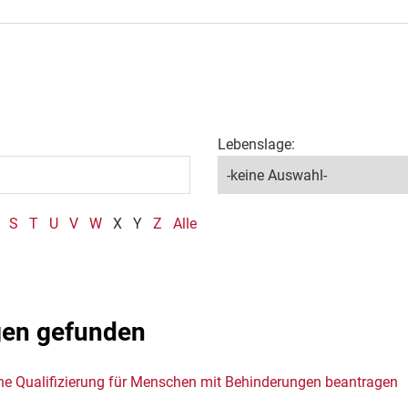
Lebenslage:
S
T
U
V
W
X
Y
Z
Alle
gen gefunden
liche Qualifizierung für Menschen mit Behinderungen beantragen