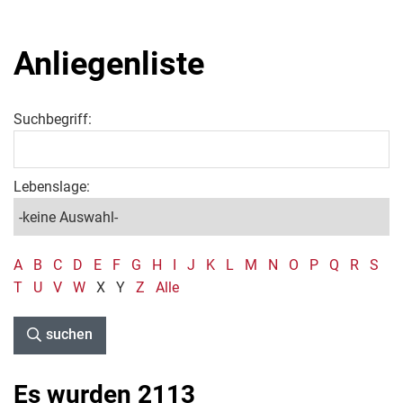
Anliegenliste
Suchbegriff:
Lebenslage:
A
B
C
D
E
F
G
H
I
J
K
L
M
N
O
P
Q
R
S
T
U
V
W
X
Y
Z
Alle
suchen
Es wurden 2113