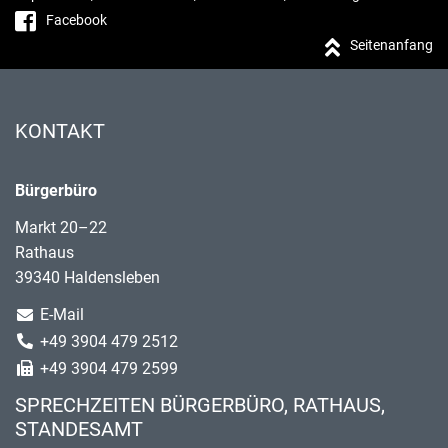
Facebook
Seitenanfang
KONTAKT
Bürgerbüro
Markt 20–22
Rathaus
39340 Haldensleben
E-Mail
+49 3904 479 2512
+49 3904 479 2599
SPRECHZEITEN BÜRGERBÜRO, RATHAUS,
STANDESAMT