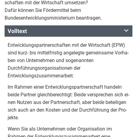
schaf­ten mit der Wirt­schaft umsetzen?
Dafür können Sie Fördermittel beim
Bundesentwicklungsministerium beantragen.
Volltext
Ent­wick­lungs­part­ner­schaf­ten mit der Wirt­schaft (EPW)
sind kurz- bis mit­tel­fris­tig an­ge­leg­te ge­mein­sa­me Vor­ha­
ben von Un­ter­neh­men und sogenannten
Durchführungsorganisationen der
Entwicklungszusammenarbeit.
Im Rah­men ei­ner Ent­wick­lungs­part­ner­schaft han­deln
bei­de Part­ner gleich­be­rech­tigt: Bei­de ver­spre­chen sich ei­
nen Nut­zen aus der Part­ner­schaft, aber bei­de be­tei­li­gen
sich auch an den Kos­ten und der Durch­füh­rung der Pro­
jek­te.
Wenn Sie als Unternehmen oder Organisation im
Rahmen der Entwicklungszusammenarbeit eine