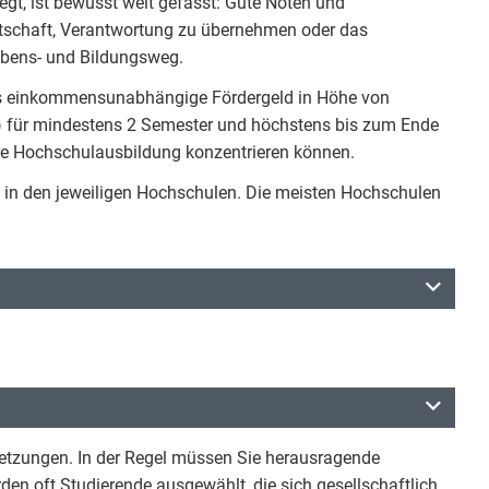
egt, ist bewusst weit gefasst: Gute Noten und
itschaft, Verantwortung zu übernehmen oder das
ebens- und Bildungsweg.
das einkommensunabhängige Fördergeld in Höhe von
) für mindestens 2 Semester und höchstens bis zum Ende
ihre Hochschulausbildung konzentrieren können.
 in den jeweiligen Hochschulen. Die meisten Hochschulen
setzungen. In der Regel müssen Sie herausragende
en oft Studierende ausgewählt, die sich gesellschaftlich