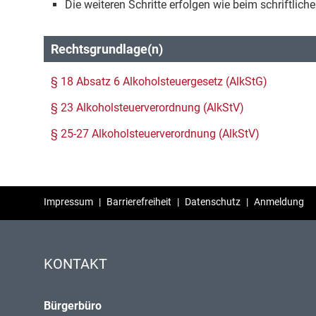
Die weiteren Schritte erfolgen wie beim schriftlich
Rechtsgrundlage(n)
§ 18 Absatz 6 Alkoholsteuergesetz (AlkStG)
§ 23 Alkoholsteuerverordnung (AlkStV)
§ 25-27 Alkoholsteuerverordnung (AlkStV)
Impressum
|
Barrierefreiheit
|
Datenschutz
|
Anmeldung
KONTAKT
Bürgerbüro