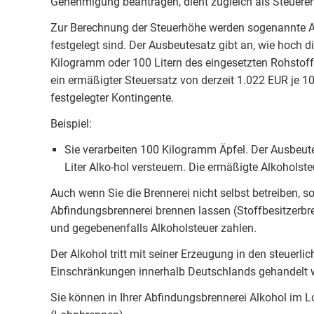
Genehmigung beantragen, dient zugleich als Steuererk
Zur Berechnung der Steuerhöhe werden sogenannte Aus
festgelegt sind. Der Ausbeutesatz gibt an, wie hoch
Kilogramm oder 100 Litern des eingesetzten Rohstof
ein ermäßigter Steuersatz von derzeit 1.022 EUR je 1
festgelegter Kontingente.
Beispiel:
Sie verarbeiten 100 Kilogramm Äpfel. Der Ausbeute
Liter Alko-hol versteuern. Die ermäßigte Alkoholste
Auch wenn Sie die Brennerei nicht selbst betreiben, s
Abfindungsbrennerei brennen lassen (Stoffbesitzerb
und gegebenenfalls Alkoholsteuer zahlen.
Der Alkohol tritt mit seiner Erzeugung in den steuerlic
Einschränkungen innerhalb Deutschlands gehandelt 
Sie können in Ihrer Abfindungsbrennerei Alkohol im 