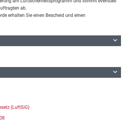
derung am Luftsicherheitsprogramm und stimmt eventuell
uftragten ab.
rde erhalten Sie einen Bescheid und einen
esetz (LuftSiG)
008