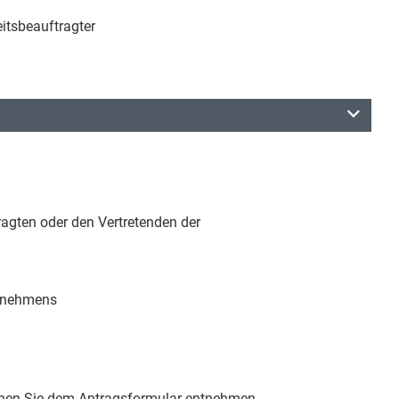
eitsbeauftragter
ragten oder den Vertretenden der
ernehmens
können Sie dem Antragsformular entnehmen.