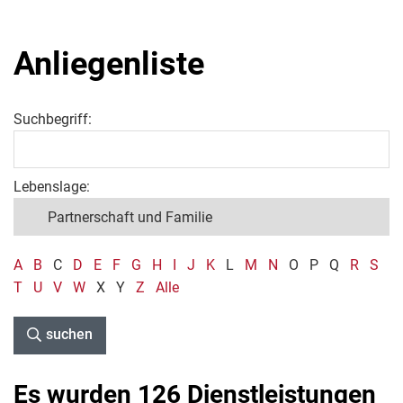
Anliegenliste
Suchbegriff:
Lebenslage:
A
B
C
D
E
F
G
H
I
J
K
L
M
N
O
P
Q
R
S
T
U
V
W
X
Y
Z
Alle
suchen
Es wurden 126 Dienstleistungen