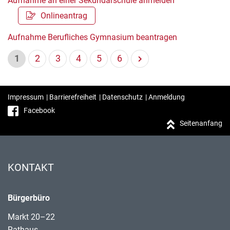
Aufnahme an einer Sekundarschule anmelden
Onlineantrag
Aufnahme Berufliches Gymnasium beantragen
1
2
3
4
5
6
Impressum
|
Barrierefreiheit
|
Datenschutz
|
Anmeldung
Facebook
Seitenanfang
KONTAKT
Bürgerbüro
Markt 20–22
Rathaus