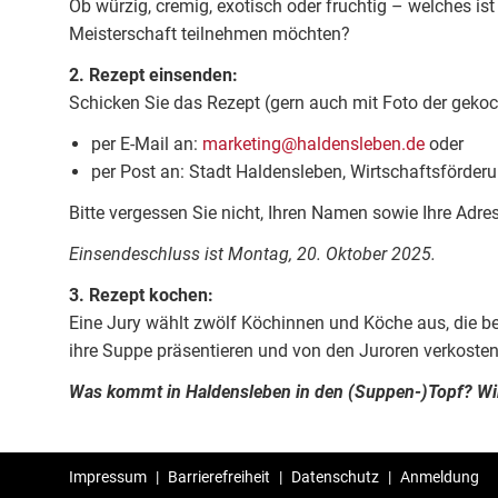
Ob würzig, cremig, exotisch oder fruchtig – welches is
Meisterschaft teilnehmen möchten?
2. Rezept einsenden:
Schicken Sie das Rezept (gern auch mit Foto der geko
per E-Mail an:
marketing@haldensleben.de
oder
per Post an: Stadt Haldensleben, Wirtschaftsförder
Bitte vergessen Sie nicht, Ihren Namen sowie Ihre Ad
Einsendeschluss ist Montag, 20. Oktober 2025.
3. Rezept kochen:
Eine Jury wählt zwölf Köchinnen und Köche aus, die 
ihre Suppe präsentieren und von den Juroren verkoste
Was kommt in Haldensleben in den (Suppen-)Topf? Wir
Impressum
|
Barrierefreiheit
|
Datenschutz
|
Anmeldung