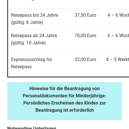
Reisepass bis 24 Jahre
37,50 Euro
4 – 6 Woc
(gültig: 6 Jahre)
Reisepass ab 24 Jahre
70,00 Euro
4 – 6 Woc
(gültig: 10 Jahre)
Expresszuschlag für
32,00 Euro
4 – 5 Werk
Reisepass
Hinweise für die Beantragung von
Personaldokumenten für Minderjährige:
Persönliches Erscheinen des Kindes zur
Beantragung ist erforderlich
Notwendige Unterlagen