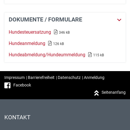
DOKUMENTE / FORMULARE
Hundesteuersatzung
346 kB
Hundeanmeldung
126 kB
Hundeabmeldung/Hundeummeldung
115 kB
Impressum
|
Barrierefreiheit
|
Datenschutz
|
Anmeldung
Facebook
Seitenanfang
KONTAKT