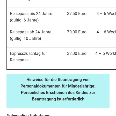
Reisepass bis 24 Jahre
37,50 Euro
4 – 6 Woc
(gültig: 6 Jahre)
Reisepass ab 24 Jahre
70,00 Euro
4 – 6 Woc
(gültig: 10 Jahre)
Expresszuschlag für
32,00 Euro
4 – 5 Werk
Reisepass
Hinweise für die Beantragung von
Personaldokumenten für Minderjährige:
Persönliches Erscheinen des Kindes zur
Beantragung ist erforderlich
Notwendige Unterlagen