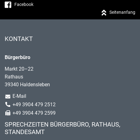
Facebook
Seitenanfang
KONTAKT
Bürgerbüro
Markt 20–22
Rathaus
39340 Haldensleben
E-Mail
+49 3904 479 2512
+49 3904 479 2599
SPRECHZEITEN BÜRGERBÜRO, RATHAUS,
STANDESAMT