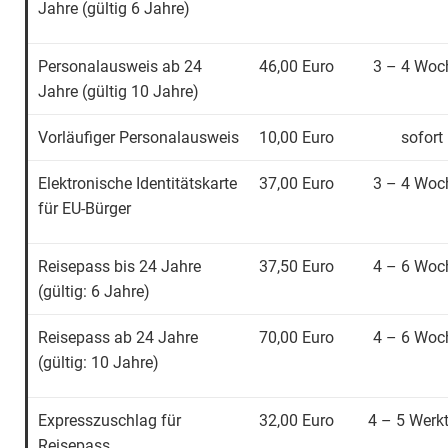
Jahre (gültig 6 Jahre)
Personalausweis ab 24
46,00 Euro
3 – 4 Woc
Jahre (gültig 10 Jahre)
Vorläufiger Personalausweis
10,00 Euro
sofort
Elektronische Identitätskarte
37,00 Euro
3 – 4 Woc
für EU-Bürger
Reisepass bis 24 Jahre
37,50 Euro
4 – 6 Woc
(gültig: 6 Jahre)
Reisepass ab 24 Jahre
70,00 Euro
4 – 6 Woc
(gültig: 10 Jahre)
Expresszuschlag für
32,00 Euro
4 – 5 Werk
Reisepass