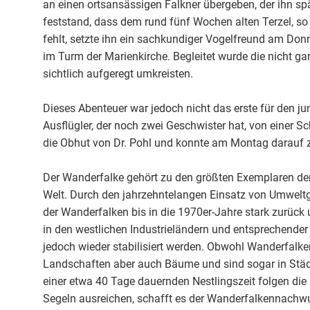
an einen ortsansässigen Falkner übergeben, der ihn spät
feststand, dass dem rund fünf Wochen alten Terzel, so
fehlt, setzte ihn ein sachkundiger Vogelfreund am Do
im Turm der Marienkirche. Begleitet wurde die nicht ga
sichtlich aufgeregt umkreisten.
Dieses Abenteuer war jedoch nicht das erste für den j
Ausflügler, der noch zwei Geschwister hat, von einer S
die Obhut von Dr. Pohl und konnte am Montag darauf z
Der Wanderfalke gehört zu den größten Exemplaren der 
Welt. Durch den jahrzehntelangen Einsatz von Umweltgi
der Wanderfalken bis in die 1970er-Jahre stark zurück
in den westlichen Industrieländern und entsprechend
jedoch wieder stabilisiert werden. Obwohl Wanderfalken
Landschaften aber auch Bäume und sind sogar in Städt
einer etwa 40 Tage dauernden Nestlingszeit folgen di
Segeln ausreichen, schafft es der Wanderfalkennachwuc