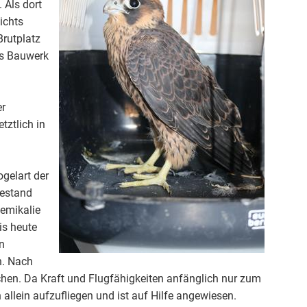
 Als dort
ichts
Brutplatz
das Bauwerk
er
tztlich in
gelart der
Bestand
hemikalie
is heute
n
n. Nach
chen. Da Kraft und Flugfähigkeiten anfänglich nur zum
llein aufzufliegen und ist auf Hilfe angewiesen.