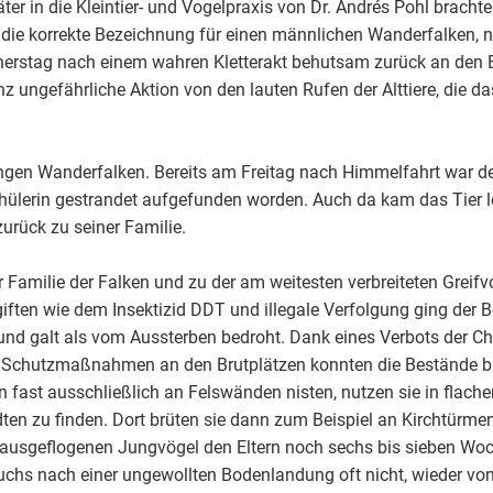
er in die Kleintier- und Vogelpraxis von Dr. Andrés Pohl brachte.
 die korrekte Bezeichnung für einen männlichen Wanderfalken, n
nnerstag nach einem wahren Kletterakt behutsam zurück an den 
nz ungefährliche Aktion von den lauten Rufen der Alttiere, die 
ungen Wanderfalken. Bereits am Freitag nach Himmelfahrt war d
chülerin gestrandet aufgefunden worden. Auch da kam das Tier le
urück zu seiner Familie.
Familie der Falken und zu der am weitesten verbreiteten Greifvo
ften wie dem Insektizid DDT und illegale Verfolgung ging der 
 und galt als vom Aussterben bedroht. Dank eines Verbots der C
er Schutzmaßnahmen an den Brutplätzen konnten die Bestände b
 fast ausschließlich an Felswänden nisten, nutzen sie in flache
en zu finden. Dort brüten sie dann zum Beispiel an Kirchtürme
e ausgeflogenen Jungvögel den Eltern noch sechs bis sieben Wo
hs nach einer ungewollten Bodenlandung oft nicht, wieder von a