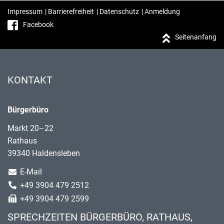
Impressum
|
Barrierefreiheit
|
Datenschutz
|
Anmeldung
Facebook
Seitenanfang
KONTAKT
Bürgerbüro
Markt 20–22
Rathaus
39340 Haldensleben
E-Mail
+49 3904 479 2512
+49 3904 479 2599
SPRECHZEITEN BÜRGERBÜRO, RATHAUS,