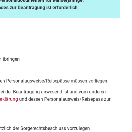
 Personaldokumenten für Minderjährige:
des zur Beantragung ist erforderlich
itbringen
en Personalausweise/Reisepässe müssen vorliegen.
 bei der Beantragung anwesend ist und vom anderen
erklärung
und dessen Personalausweis/Reisepass
zur
ätzlich der Sorgerechtsbeschluss vorzulegen