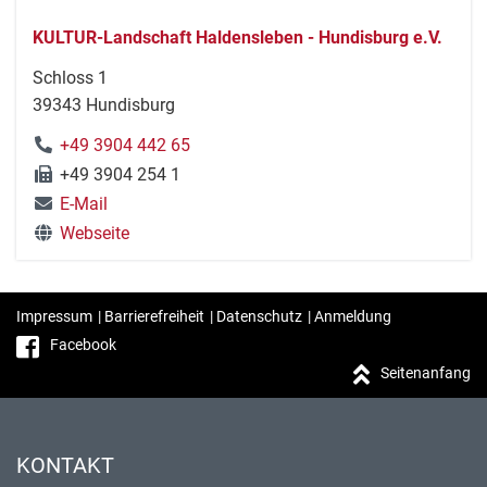
KULTUR-Landschaft Haldensleben - Hundisburg e.V.
Schloss 1
39343 Hundisburg
+49 3904 442 65
+49 3904 254 1
E-Mail
Webseite
Impressum
|
Barrierefreiheit
|
Datenschutz
|
Anmeldung
Facebook
Seitenanfang
KONTAKT