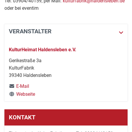
Tel: 03904/40159, per Mail:
kulturfabrik@haldensleben.de
oder bei eventim
VERANSTALTER
KulturHeimat Haldensleben e.V.
Gerikestraße 3a
KulturFabrik
39340 Haldensleben
E-Mail
Webseite
KONTAKT