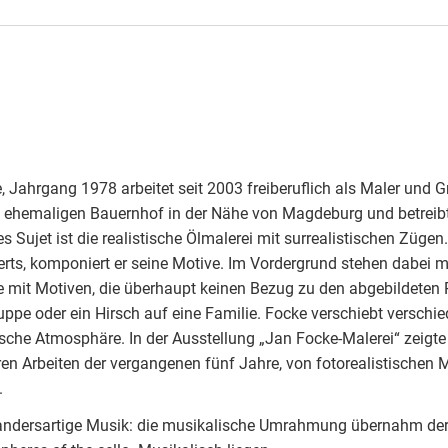
 Jahrgang 1978 arbeitet seit 2003 freiberuflich als Maler und Gra
 ehemaligen Bauernhof in der Nähe von Magdeburg und betreibt do
s Sujet ist die realistische Ölmalerei mit surrealistischen Zügen.
ts, komponiert er seine Motive. Im Vordergrund stehen dabei men
e mit Motiven, die überhaupt keinen Bezug zu den abgebildeten P
pe oder ein Hirsch auf eine Familie. Focke verschiebt verschied
tische Atmosphäre. In der Ausstellung „Jan Focke-Malerei“ zeigte
en Arbeiten der vergangenen fünf Jahre, von fotorealistischen Mi
.
 andersartige Musik: die musikalische Umrahmung übernahm der 