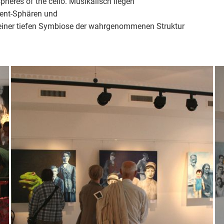
eres of the cello. Musikalisch liegen
ient-Sphären und
 einer tiefen Symbiose der wahrgenommenen Struktur