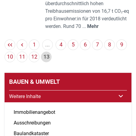
überdurchschnittlich hohen
Treibhausemissionen von 16,7 t CO₂-eq
pro Einwohner:in für 2018 verdeutlicht
werden. Rund 70 ...
Mehr
1
...
4
5
6
7
8
9
10
11
12
13
BAUEN & UMWELT
Weitere Inhalte
Immobilienangebot
Ausschreibungen
Baulandkataster