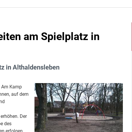
iten am Spielplatz in
z in Althaldensleben
tz Am Kamp
nnen, auf dem
und
 erhöhen. Der
be des
en erfolgen.