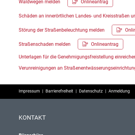
Waldwegen melden
Onlineantrag
Schäden an innerörtlichen Landes- und Kreisstraßen
Störung der Straßenbeleuchtung melden
Onli
Straßenschaden melden
Onlineantrag
Unterlagen für die Genehmigungsfreistellung einreiche
Verunreinigungen an Straßenentwässerungseinrichtu
Impressum
|
Barrierefreiheit
|
Datenschutz
|
Anmeldung
KONTAKT