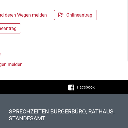
 und deren Wegen melden
Onlineantrag
neantrag
n
ngen melden
Facebook
SPRECHZEITEN BÜRGERBÜRO, RATHAUS,
STANDESAMT