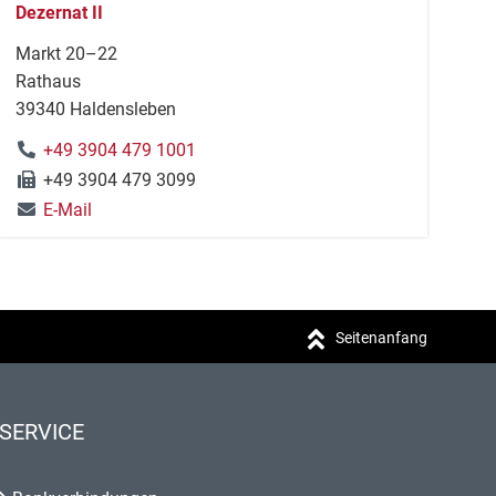
Dezernat II
Markt 20–22
Rathaus
39340 Haldensleben
+49 3904 479 1001
+49 3904 479 3099
E-Mail
Seitenanfang
SERVICE