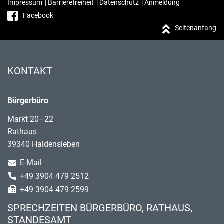
Impressum
|
Barrierefreiheit
|
Datenschutz
|
Anmeldung
Facebook
Seitenanfang
KONTAKT
Bürgerbüro
Markt 20–22
Rathaus
39340 Haldensleben
E-Mail
+49 3904 479 2512
+49 3904 479 2599
SPRECHZEITEN BÜRGERBÜRO, RATHAUS,
STANDESAMT