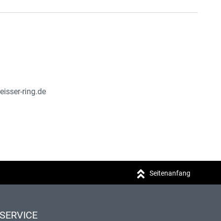
isser-ring.de
Seitenanfang
SERVICE