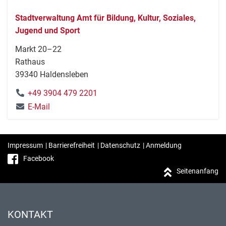
Stadtverwaltung Amt für Bildung, Kultur, Soziales,
Jugend und Sport
Markt 20–22
Rathaus
39340 Haldensleben
+49 3904 479 2201
E-Mail
Impressum
|
Barrierefreiheit
|
Datenschutz
|
Anmeldung
Facebook
Seitenanfang
KONTAKT