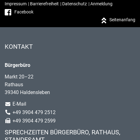
Impressum
|
Barrierefreiheit
|
Datenschutz
|
Anmeldung
Facebook
Seitenanfang
KONTAKT
Bürgerbüro
Markt 20–22
Rathaus
39340 Haldensleben
E-Mail
+49 3904 479 2512
+49 3904 479 2599
SPRECHZEITEN BÜRGERBÜRO, RATHAUS,
STANDESAMT