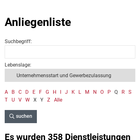
Anliegenliste
Suchbegriff:
Lebenslage:
A
B
C
D
E
F
G
H
I
J
K
L
M
N
O
P
Q
R
S
T
U
V
W
X
Y
Z
Alle
suchen
Es wurden 358 Dienstleistungen