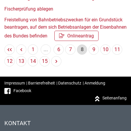
Fischerprüfung ablegen
Freistellung von Bahnbetriebszwecken für ein Grundstück
beantragen, auf dem sich Betriebsanlagen der Eisenbahnen
des Bundes befinden
Onlineantrag
1
...
6
7
8
9
10
11
12
13
14
15
Impressum
|
Barrierefreiheit
|
Datenschutz
|
Anmeldung
Facebook
Seitenanfang
KONTAKT