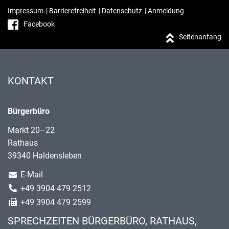
Impressum
|
Barrierefreiheit
|
Datenschutz
|
Anmeldung
Facebook
Seitenanfang
KONTAKT
Bürgerbüro
Markt 20–22
Rathaus
39340 Haldensleben
E-Mail
+49 3904 479 2512
+49 3904 479 2599
SPRECHZEITEN BÜRGERBÜRO, RATHAUS,