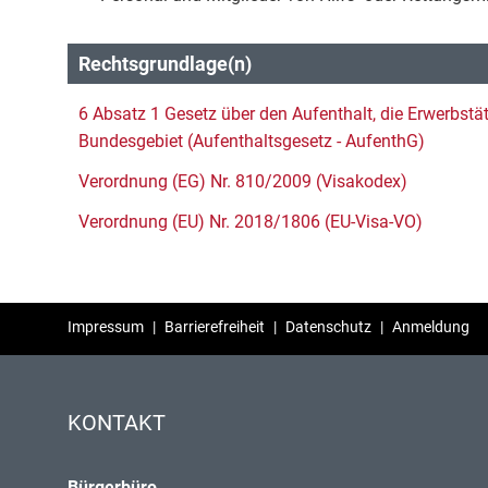
Rechtsgrundlage(n)
6 Absatz 1 Gesetz über den Aufenthalt, die Erwerbstät
Bundesgebiet (Aufenthaltsgesetz - AufenthG)
Verordnung (EG) Nr. 810/2009 (Visakodex)
Verordnung (EU) Nr. 2018/1806 (EU-Visa-VO)
Impressum
|
Barrierefreiheit
|
Datenschutz
|
Anmeldung
KONTAKT
Bürgerbüro