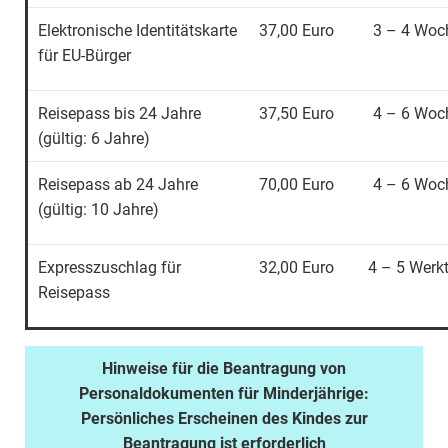
Elektronische Identitätskarte
37,00 Euro
3 – 4 Woc
für EU-Bürger
Reisepass bis 24 Jahre
37,50 Euro
4 – 6 Woc
(gültig: 6 Jahre)
Reisepass ab 24 Jahre
70,00 Euro
4 – 6 Woc
(gültig: 10 Jahre)
Expresszuschlag für
32,00 Euro
4 – 5 Werk
Reisepass
Hinweise für die Beantragung von
Personaldokumenten für Minderjährige:
Persönliches Erscheinen des Kindes zur
Beantragung ist erforderlich