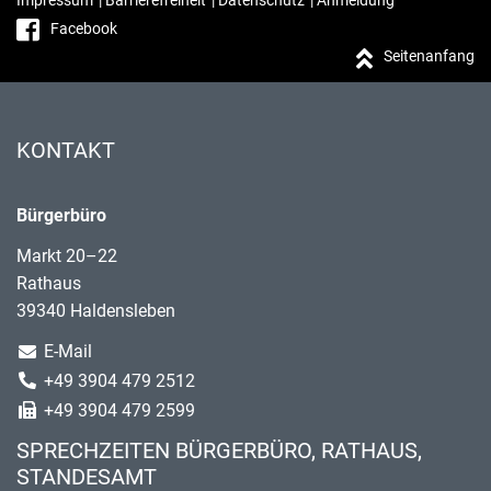
Impressum
|
Barrierefreiheit
|
Datenschutz
|
Anmeldung
Facebook
Seitenanfang
KONTAKT
Bürgerbüro
Markt 20–22
Rathaus
39340 Haldensleben
E-Mail
+49 3904 479 2512
+49 3904 479 2599
SPRECHZEITEN BÜRGERBÜRO, RATHAUS,
STANDESAMT