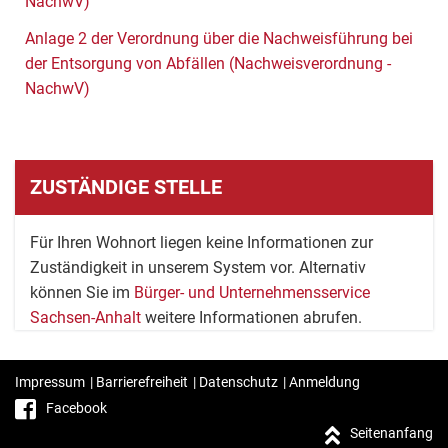
NachwV)
Anlage 2 der Verordnung über die Nachweisführung bei
der Entsorgung von Abfällen (Nachweisverordnung -
NachwV)
ZUSTÄNDIGE STELLE
Für Ihren Wohnort liegen keine Informationen zur
Zuständigkeit in unserem System vor. Alternativ
können Sie im
Bürger- und Unternehmensservice
Sachsen-Anhalt
weitere Informationen abrufen.
Impressum
|
Barrierefreiheit
|
Datenschutz
|
Anmeldung
Facebook
Seitenanfang